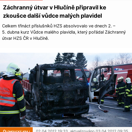
Záchranný útvar v Hlučíně připravil ke
zkoušce další vůdce malých plavidel
Celkem třináct příslušníků HZS absolvovalo ve dnech 2. –
5. dubna kurz Vůdce malého plavidla, který pořádal Záchranný
útvar HZS ČR v Hlučíně.
Olomoucký kraj
02.04.2012 19:33, aktualizováno 03.04.2012 09:35