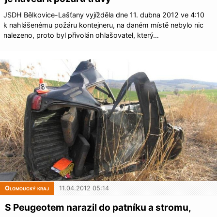
JSDH Bělkovice-Lašťany vyjížděla dne 11. dubna 2012 ve 4:10
k nahlášenému požáru kontejneru, na daném místě nebylo nic
nalezeno, proto byl přivolán ohlašovatel, který…
Olomoucký kraj
11.04.2012 05:14
S Peugeotem narazil do patníku a stromu,