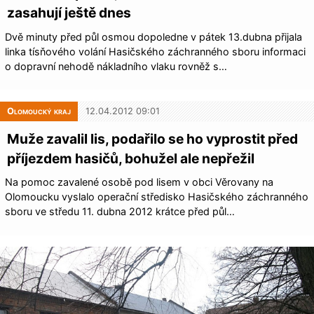
zasahují ještě dnes
Dvě minuty před půl osmou dopoledne v pátek 13.dubna přijala
linka tísňového volání Hasičského záchranného sboru informaci
o dopravní nehodě nákladního vlaku rovněž s…
Olomoucký kraj
12.04.2012 09:01
Muže zavalil lis, podařilo se ho vyprostit před
příjezdem hasičů, bohužel ale nepřežil
Na pomoc zavalené osobě pod lisem v obci Věrovany na
Olomoucku vyslalo operační středisko Hasičského záchranného
sboru ve středu 11. dubna 2012 krátce před půl…