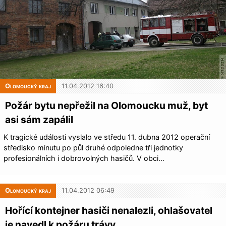
Olomoucký kraj
11.04.2012 16:40
Požár bytu nepřežil na Olomoucku muž, byt
asi sám zapálil
K tragické události vyslalo ve středu 11. dubna 2012 operační
středisko minutu po půl druhé odpoledne tři jednotky
profesionálních i dobrovolných hasičů. V obci…
Olomoucký kraj
11.04.2012 06:49
Hořící kontejner hasiči nenalezli, ohlašovatel
je navedl k požáru trávy