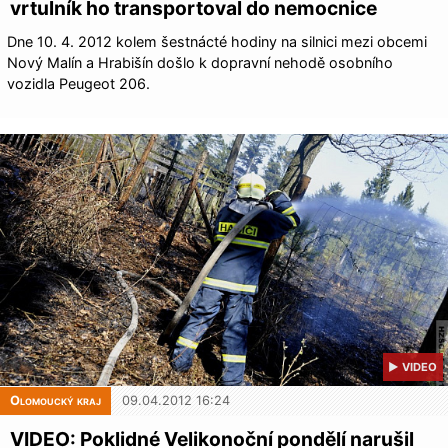
vrtulník ho transportoval do nemocnice
Dne 10. 4. 2012 kolem šestnácté hodiny na silnici mezi obcemi
Nový Malín a Hrabišín došlo k dopravní nehodě osobního
vozidla Peugeot 206.
▶ VIDEO
Olomoucký kraj
09.04.2012 16:24
VIDEO: Poklidné Velikonoční pondělí narušil