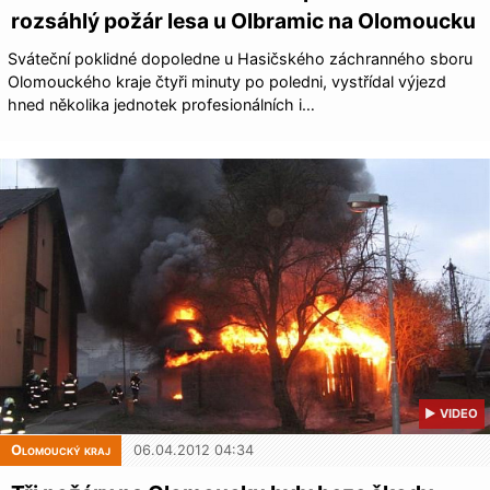
rozsáhlý požár lesa u Olbramic na Olomoucku
Sváteční poklidné dopoledne u Hasičského záchranného sboru
Olomouckého kraje čtyři minuty po poledni, vystřídal výjezd
hned několika jednotek profesionálních i…
▶ VIDEO
Olomoucký kraj
06.04.2012 04:34