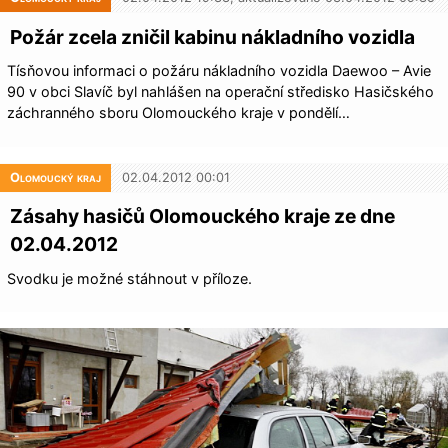
Požár zcela zničil kabinu nákladního vozidla
Tísňovou informaci o požáru nákladního vozidla Daewoo – Avie
90 v obci Slavíč byl nahlášen na operační středisko Hasičského
záchranného sboru Olomouckého kraje v pondělí…
Olomoucký kraj
02.04.2012 00:01
Zásahy hasičů Olomouckého kraje ze dne
02.04.2012
Svodku je možné stáhnout v příloze.