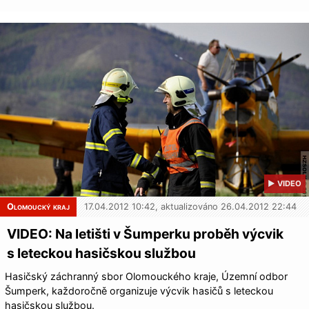
▶ VIDEO
Olomoucký kraj
17.04.2012 10:42, aktualizováno 26.04.2012 22:44
VIDEO: Na letišti v Šumperku proběh výcvik
s leteckou hasičskou službou
Hasičský záchranný sbor Olomouckého kraje, Územní odbor
Šumperk, každoročně organizuje výcvik hasičů s leteckou
hasičskou službou.