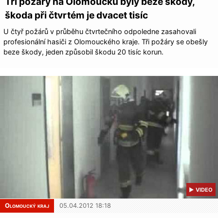
Tři požáry na Olomoucku byly beze škody,
škoda při čtvrtém je dvacet tisíc
U čtyř požárů v průběhu čtvrtečního odpoledne zasahovali
profesionální hasiči z Olomouckého kraje. Tři požáry se obešly
beze škody, jeden způsobil škodu 20 tisíc korun.
▶ VIDEO
Olomoucký kraj
05.04.2012 18:18