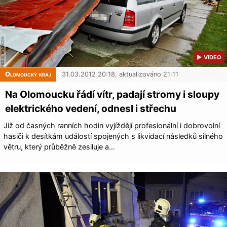
▶ VIDEO
Olomoucký kraj
31.03.2012 20:18, aktualizováno 21:11
Na Olomoucku řádí vítr, padají stromy i sloupy
elektrického vedení, odnesl i střechu
Již od časných ranních hodin vyjíždějí profesionální i dobrovolní
hasiči k desítkám událostí spojených s likvidací následků silného
větru, který průběžně zesiluje a…