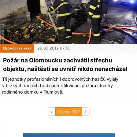
Olomoucký kraj
29.03.2012 07:55
Požár na Olomoucku zachvátil střechu
objektu, naštěstí se uvnitř nikdo nenacházel
Tři jednotky profesionálních i dobrovolných hasičů vyjely
v brzkých ranních hodinách k likvidaci požáru střechy
rodinného domku v Plumlově.
«
197
»