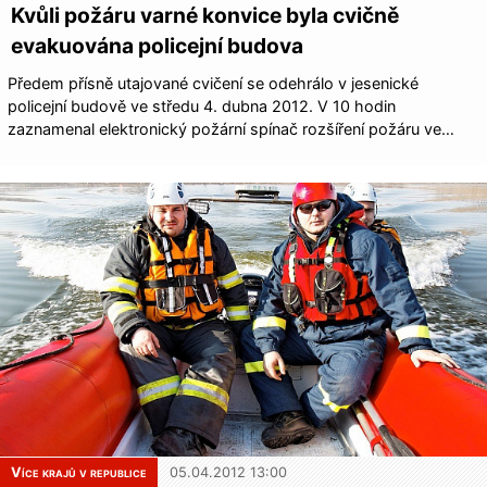
Kvůli požáru varné konvice byla cvičně
evakuována policejní budova
Předem přísně utajované cvičení se odehrálo v jesenické
policejní budově ve středu 4. dubna 2012. V 10 hodin
zaznamenal elektronický požární spínač rozšíření požáru ve…
Více krajů v republice
05.04.2012 13:00