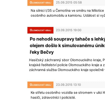
Olomoucký kraj
25.09.2015 05:58
Na silnici I/35 u Černotína ve směru na Miloti
osobního automobilu a kamionu. Událost si vyž
Olomoucký kraj
23.09.2015 19:00
Po nehodě soupravy tahače s leh
olejem došlo k simulovanému únik
řeky Bečvy
Hasičský záchranný sbor Olomouckého kraje, P
krajské ředitelství policie Olomouckého kraje a 
záchranná služba Olomouckého kraje společně
Olomoucký kraj
23.09.2015 13:10
Ke střetu osobního vozidla se stromem v ulici
hasiči, zdravotníci i policisté.