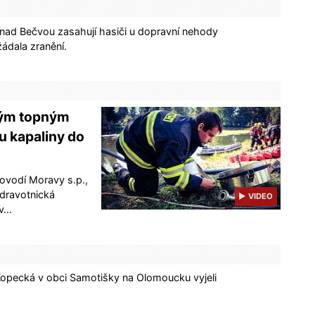
ce nad Bečvou zasahují hasiči u dopravní nehody
ádala zranění.
kým topným
u kapaliny do
ovodí Moravy s.p.,
zdravotnická
▶ VIDEO
 v…
 Kopecká v obci Samotišky na Olomoucku vyjeli