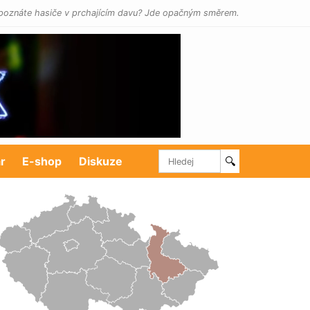
poznáte hasiče v prchajícím davu? Jde opačným směrem.
r
E-shop
Diskuze
🔍