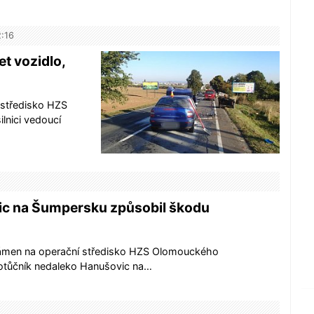
2:16
t vozidlo,
 středisko HZS
lnici vedoucí
ic na Šumpersku způsobil škodu
známen na operační středisko HZS Olomouckého
Potůčník nedaleko Hanušovic na…