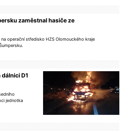
persku zaměstnal hasiče ze
en na operační středisko HZS Olomouckého kraje
 Šumpersku.
dálnici D1
usedního
ci jednotka