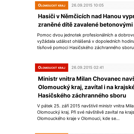
Olomoucký kraj
26.09.2015 10:05
Hasiči v Němčicích nad Hanou vypr
zraněné dítě zavalené betonovými
Pomoc dvou jednotek profesionálních a dobrovo
vyžádala událost ohlášená v dopoledních hodiná
tísňové pomoci Hasičského záchranného sbor
Olomoucký kraj
26.09.2015 02:41
Ministr vnitra Milan Chovanec navš
Olomoucký kraj, zavítal i na krajské
Hasičského záchranného sboru
V pátek 25. září 2015 navštívil ministr vnitra Mi
Olomoucký kraj. Při své návštěvě zavítal na kraj
Olomouckého kraje v Olomouci, kde se…