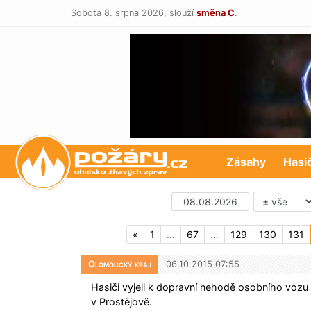
Sobota 8. srpna 2026,
slouží
směna C
.
POŽÁRY.cz
Zásahy
Hasi
«
1
…
67
…
129
130
131
Olomoucký kraj
06.10.2015 07:55
Hasiči vyjeli k dopravní nehodě osobního vozu 
v Prostějově.