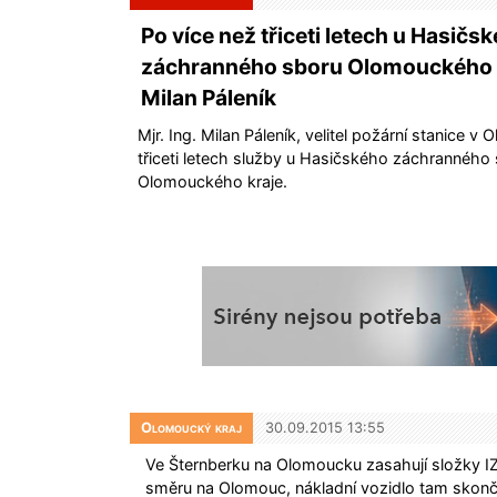
Po více než třiceti letech u Hasičs
záchranného sboru Olomouckého k
Milan Páleník
Mjr. Ing. Milan Páleník, velitel požární stanice v
třiceti letech služby u Hasičského záchranného
Olomouckého kraje.
Olomoucký kraj
30.09.2015 13:55
Ve Šternberku na Olomoucku zasahují složky I
směru na Olomouc, nákladní vozidlo tam skonč