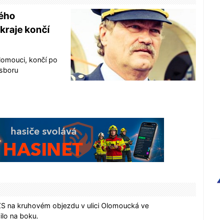
kého
raje končí
 Olomouci, končí po
 sboru
ZS na kruhovém objezdu v ulici Olomoucká ve
ilo na boku.