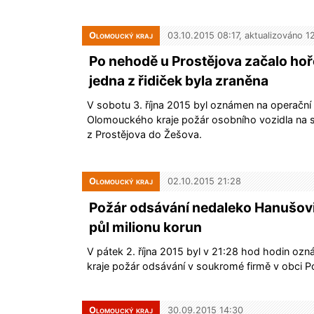
Olomoucký kraj
03.10.2015 08:17, aktualizováno 1
Po nehodě u Prostějova začalo hoře
jedna z řidiček byla zraněna
V sobotu 3. října 2015 byl oznámen na operační
Olomouckého kraje požár osobního vozidla na si
z Prostějova do Žešova.
Olomoucký kraj
02.10.2015 21:28
Požár odsávání nedaleko Hanušov
půl milionu korun
V pátek 2. října 2015 byl v 21:28 hod hodin o
kraje požár odsávání v soukromé firmě v obci 
Olomoucký kraj
30.09.2015 14:30