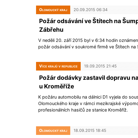
Olomoucký kraj
20.09.2015 06:34
Požár odsávání ve Štítech na Šum
Zábřehu
V neděli 20. září 2015 byl v 6:34 hodin oznám
požár odsávání v soukromé firmě ve Štítech na
Více krajů v republice
19.09.2015 21:45
Požár dodávky zastavil dopravu na 
u Kroměříže
K požáru automobilu na dálnici D1 vyjela do so
Olomouckého kraje v rámci mezikrajské výpomo
profesionálních hasičů ze stanice Kroměříž.
Olomoucký kraj
18.09.2015 18:45