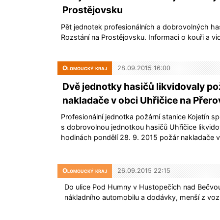
Prostějovsku
Pět jednotek profesionálních a dobrovolných has
Rozstání na Prostějovsku. Informaci o kouři a v
Olomoucký kraj
28.09.2015 16:00
Dvě jednotky hasičů likvidovaly po
nakladače v obci Uhřičice na Přer
Profesionální jednotka požární stanice Kojetín s
s dobrovolnou jednotkou hasičů Uhřičice likvid
hodinách pondělí 28. 9. 2015 požár nakladače 
Olomoucký kraj
26.09.2015 22:15
Do ulice Pod Humny v Hustopečích nad Bečvou 
nákladního automobilu a dodávky, menší z vozi