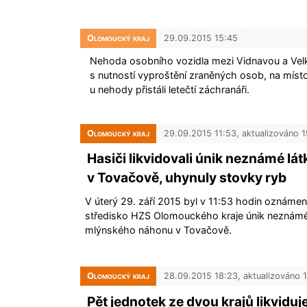
Olomoucký kraj
29.09.2015 15:45
Nehoda osobního vozidla mezi Vidnavou a Velk
s nutností vyproštění zraněných osob, na místo v
u nehody přistáli letečtí záchranáři.
Olomoucký kraj
29.09.2015 11:53, aktualizováno 
Hasiči likvidovali únik neznámé lát
v Tovačově, uhynuly stovky ryb
V úterý 29. září 2015 byl v 11:53 hodin oznámen
středisko HZS Olomouckého kraje únik neznámé
mlýnského náhonu v Tovačově.
Olomoucký kraj
28.09.2015 18:23, aktualizováno 
Pět jednotek ze dvou krajů likviduj