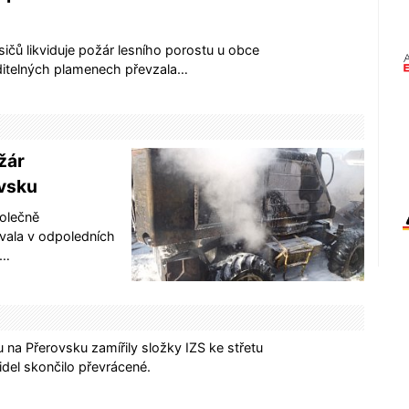
ičů likviduje požár lesního porostu u obce
iditelných plamenech převzala…
žár
ovsku
polečně
ovala v odpoledních
v…
na Přerovsku zamířily složky IZS ke střetu
del skončilo převrácené.