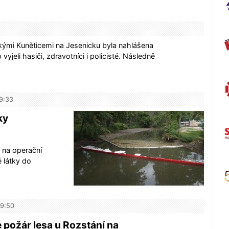
ými Kuněticemi na Jesenicku byla nahlášena
yjeli hasiči, zdravotníci i policisté. Následně
19:33
ky
 na operační
 látky do
19:50
e požár lesa u Rozstání na