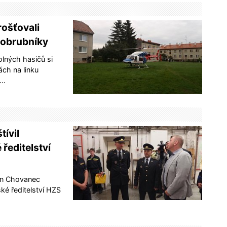
ošťovali
 obrubníky
lných hasičů si
ch na linku
u…
tívil
 ředitelství
lan Chovanec
ské ředitelství HZS