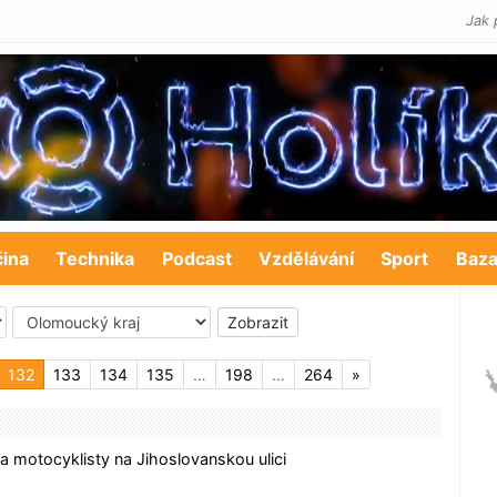
Jak 
čina
Technika
Podcast
Vzdělávání
Sport
Baza
132
133
134
135
…
198
…
264
»
a motocyklisty na Jihoslovanskou ulici